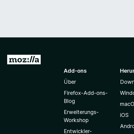
Z
u
Add-ons
Heru
r
Über
Downl
M
o
Firefox-Add-ons-
Wind
z
Blog
mac
i
Erweiterungs-
l
iOS
Workshop
l
Andr
a
Entwickler-