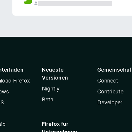
e
n
v
o
r
nterladen
Neueste
Gemeinschaf
Versionen
oad Firefox
Connect
Nightly
ows
Contribute
Beta
OS
Developer
Firefox für
oid
Unternehmen