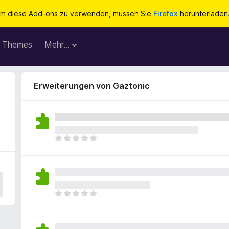
m diese Add-ons zu verwenden, müssen Sie
Firefox
herunterladen
Themes
Mehr…
Erweiterungen von Gaztonic
E
s
l
i
e
g
E
e
s
n
l
n
i