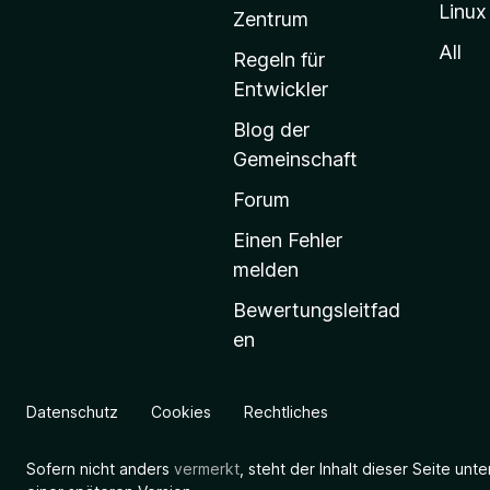
Linux
-
Zentrum
S
All
Regeln für
t
Entwickler
a
Blog der
r
Gemeinschaft
t
s
Forum
e
Einen Fehler
i
melden
t
Bewertungsleitfad
e
en
g
e
h
Datenschutz
Cookies
Rechtliches
e
n
Sofern nicht anders
vermerkt
, steht der Inhalt dieser Seite unt