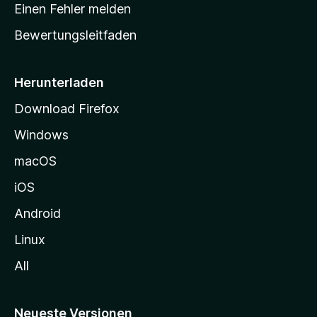
r
r
Einen Fehler melden
g
t
e
Bewertungsleitfaden
s
n
v
e
o
i
Herunterladen
r
t
Download Firefox
e
Windows
g
e
macOS
h
iOS
e
n
Android
Linux
All
Neueste Versionen