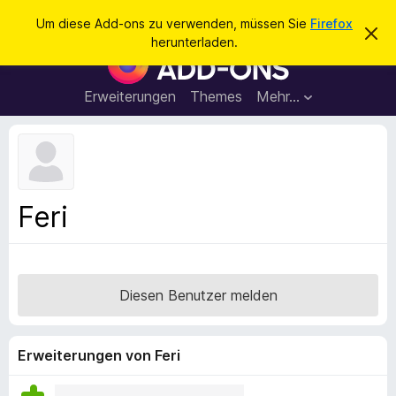
S
Anmelden
Um diese Add-ons zu verwenden, müssen Sie
Firefox
D
u
herunterladen.
i
A
c
e
d
s
h
e
d
Erweiterungen
Themes
Mehr…
e
n
-
H
n
i
o
n
n
w
e
s
i
f
s
Feri
v
ü
e
r
r
w
d
e
e
r
Diesen Benutzer melden
f
n
e
F
n
i
Erweiterungen von Feri
r
e