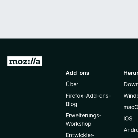
Z
u
Add-ons
Heru
r
Über
Downl
M
o
Firefox-Add-ons-
Wind
z
Blog
mac
i
Erweiterungs-
l
iOS
Workshop
l
Andr
a
Entwickler-