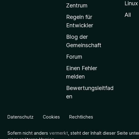
Linux
-
Zentrum
S
All
Regeln für
t
Entwickler
a
Blog der
r
Gemeinschaft
t
s
Forum
e
Einen Fehler
i
melden
t
Bewertungsleitfad
e
en
g
e
h
Datenschutz
Cookies
Rechtliches
e
n
Sofern nicht anders
vermerkt
, steht der Inhalt dieser Seite unt