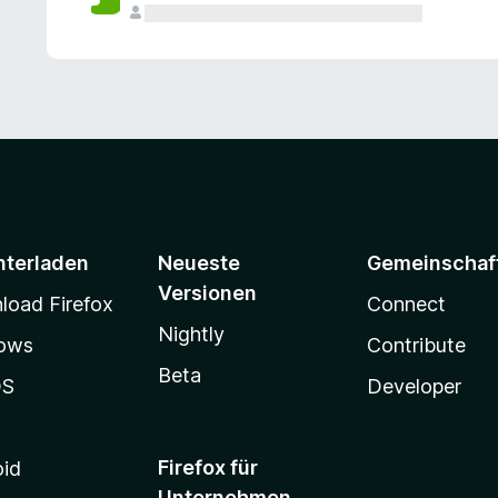
e
n
v
o
r
nterladen
Neueste
Gemeinschaf
Versionen
oad Firefox
Connect
Nightly
ows
Contribute
Beta
OS
Developer
Firefox für
oid
Unternehmen