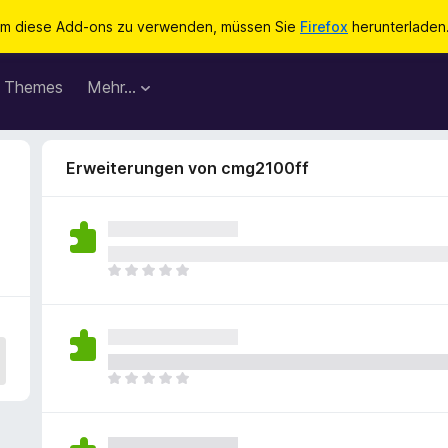
m diese Add-ons zu verwenden, müssen Sie
Firefox
herunterladen
Themes
Mehr…
Erweiterungen von cmg2100ff
E
s
l
i
e
g
E
e
s
n
l
n
i