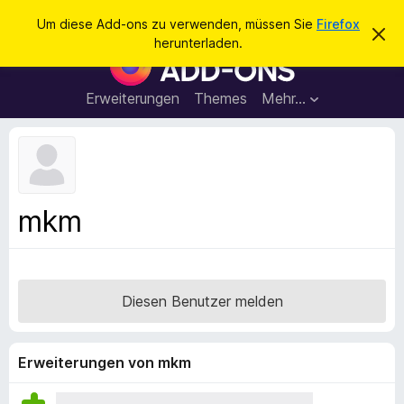
S
Anmelden
Um diese Add-ons zu verwenden, müssen Sie
Firefox
D
u
herunterladen.
i
A
c
e
d
s
h
e
d
Erweiterungen
Themes
Mehr…
e
n
-
H
n
i
o
n
n
w
e
s
i
f
s
mkm
v
ü
e
r
r
w
d
e
e
r
Diesen Benutzer melden
f
n
e
F
n
i
Erweiterungen von mkm
r
e