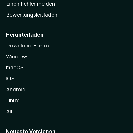
r
r
Einen Fehler melden
g
t
e
Bewertungsleitfaden
s
n
v
e
o
i
Herunterladen
r
t
Download Firefox
e
Windows
g
e
macOS
h
iOS
e
n
Android
Linux
All
Neueste Versionen