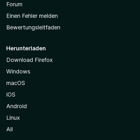
v
a
Forum
u
o
n
r
r
Einen Fehler melden
g
t
e
Bewertungsleitfaden
s
n
v
e
o
i
Herunterladen
r
t
Download Firefox
e
Windows
g
e
macOS
h
iOS
e
n
Android
Linux
All