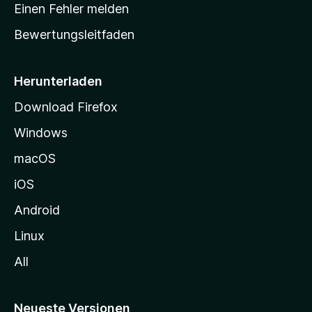
r
r
Einen Fehler melden
g
t
e
Bewertungsleitfaden
s
n
v
e
o
i
Herunterladen
r
t
Download Firefox
e
Windows
g
e
macOS
h
iOS
e
n
Android
Linux
All
Neueste Versionen