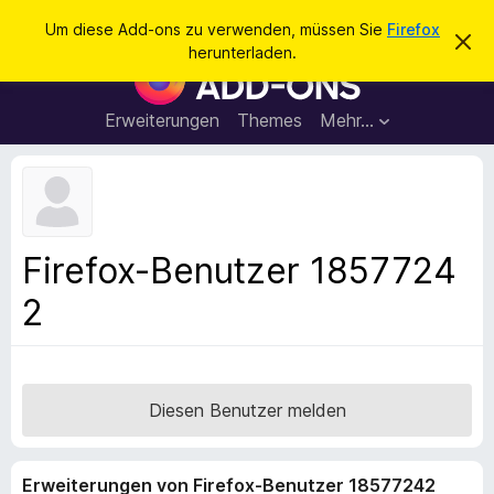
S
Anmelden
Um diese Add-ons zu verwenden, müssen Sie
Firefox
D
u
herunterladen.
i
A
c
e
d
s
h
e
d
Erweiterungen
Themes
Mehr…
e
n
-
H
n
i
o
n
n
w
e
s
i
f
s
Firefox-Benutzer 1857724
v
ü
e
2
r
r
w
d
e
e
r
f
n
e
F
Diesen Benutzer melden
n
i
r
Erweiterungen von Firefox-Benutzer 18577242
e