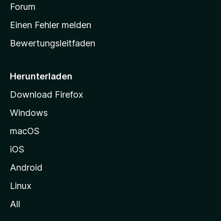
v
a
Forum
u
o
n
r
r
Einen Fehler melden
g
t
e
Bewertungsleitfaden
s
n
v
e
o
i
Herunterladen
r
t
Download Firefox
e
Windows
g
e
macOS
h
iOS
e
n
Android
Linux
All