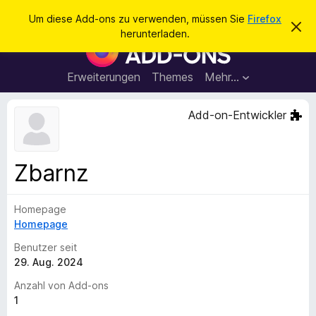
S
Anmelden
Um diese Add-ons zu verwenden, müssen Sie
Firefox
D
u
herunterladen.
i
A
c
e
d
s
h
e
d
Erweiterungen
Themes
Mehr…
e
n
-
H
n
i
o
Add-on-Entwickler
n
n
w
e
s
i
f
s
Zbarnz
v
ü
e
r
r
w
Homepage
d
e
Homepage
e
r
f
n
Benutzer seit
e
F
29. Aug. 2024
n
i
Anzahl von Add-ons
r
1
e