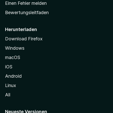
r
r
Einen Fehler melden
g
t
e
Bewertungsleitfaden
s
n
v
e
o
i
Herunterladen
r
t
Download Firefox
e
Windows
g
e
macOS
h
iOS
e
n
Android
Linux
All
Neueste Versionen