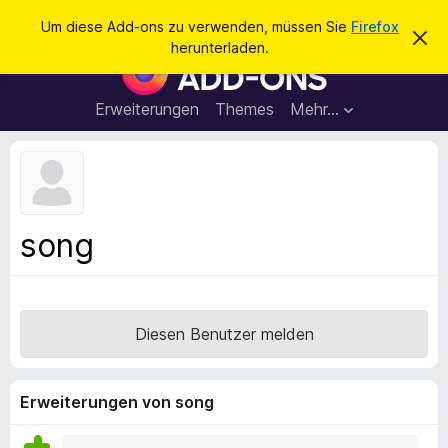
S
Anmelden
Um diese Add-ons zu verwenden, müssen Sie
Firefox
D
u
herunterladen.
i
A
c
e
d
s
h
e
d
Erweiterungen
Themes
Mehr…
e
n
-
H
n
i
o
n
n
w
e
s
i
f
s
song
v
ü
e
r
r
w
d
e
e
r
Diesen Benutzer melden
f
n
e
F
n
i
Erweiterungen von song
r
e