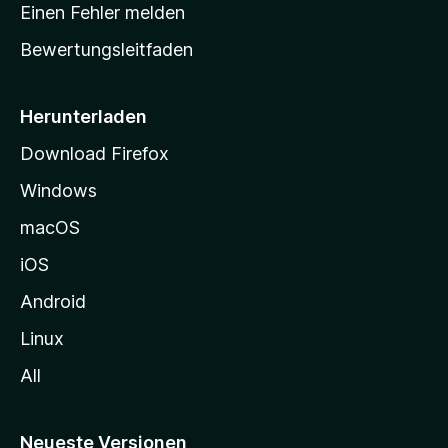
r
r
Einen Fehler melden
g
t
e
Bewertungsleitfaden
s
n
v
e
o
i
Herunterladen
r
t
Download Firefox
e
Windows
g
e
macOS
h
iOS
e
n
Android
Linux
All
Neueste Versionen