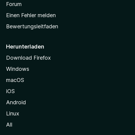
v
a
Forum
u
o
n
r
r
Einen Fehler melden
g
t
e
Bewertungsleitfaden
s
n
v
e
o
i
Herunterladen
r
t
Download Firefox
e
Windows
g
e
macOS
h
iOS
e
n
Android
Linux
All