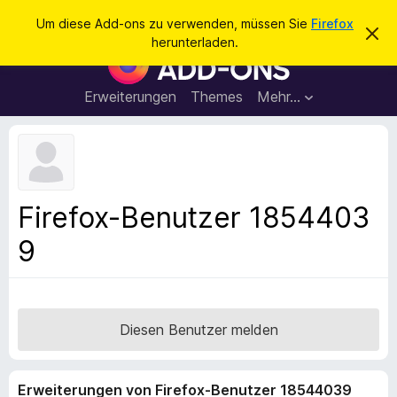
S
Anmelden
Um diese Add-ons zu verwenden, müssen Sie
Firefox
D
u
herunterladen.
i
A
c
e
d
s
h
e
d
Erweiterungen
Themes
Mehr…
e
n
-
H
n
i
o
n
n
w
e
s
i
f
s
Firefox-Benutzer 1854403
v
ü
e
9
r
r
w
d
e
e
r
f
n
e
F
Diesen Benutzer melden
n
i
r
Erweiterungen von Firefox-Benutzer 18544039
e