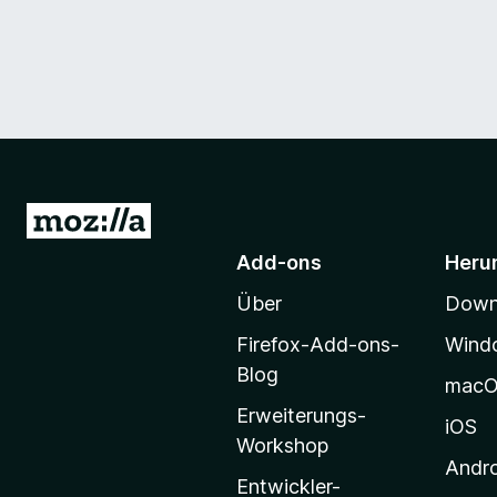
Z
u
Add-ons
Heru
r
Über
Downl
M
o
Firefox-Add-ons-
Wind
z
Blog
mac
i
Erweiterungs-
l
iOS
Workshop
l
Andr
a
Entwickler-