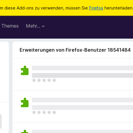
m diese Add-ons zu verwenden, müssen Sie
Firefox
herunterladen
Themes
Mehr…
Erweiterungen von Firefox-Benutzer 18541484
E
s
l
i
e
g
E
e
s
n
l
n
i