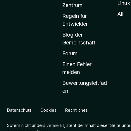
Linux
-
Zentrum
S
All
Regeln für
t
Entwickler
a
Blog der
r
Gemeinschaft
t
s
Forum
e
Einen Fehler
i
melden
t
Bewertungsleitfad
e
en
g
e
h
Datenschutz
Cookies
Rechtliches
e
n
Sofern nicht anders
vermerkt
, steht der Inhalt dieser Seite unt