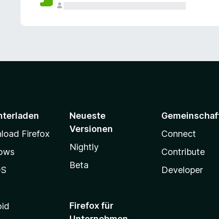
e
n
v
o
r
nterladen
Neueste
Gemeinschaf
Versionen
oad Firefox
Connect
Nightly
ows
Contribute
Beta
OS
Developer
Firefox für
oid
Unternehmen