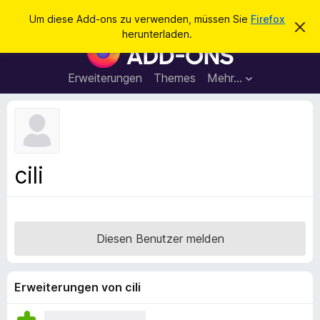
S
Anmelden
Um diese Add-ons zu verwenden, müssen Sie
Firefox
D
u
herunterladen.
i
A
c
e
d
s
h
e
d
Erweiterungen
Themes
Mehr…
e
n
-
H
n
i
o
n
n
w
e
s
i
f
s
cili
v
ü
e
r
r
w
d
e
e
r
Diesen Benutzer melden
f
n
e
F
n
i
Erweiterungen von cili
r
e