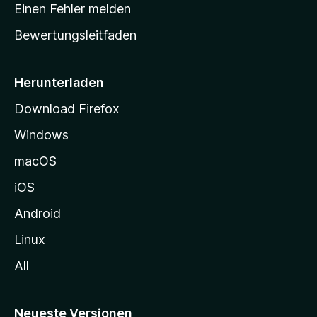
r
r
Einen Fehler melden
g
t
e
Bewertungsleitfaden
s
n
v
e
o
i
Herunterladen
r
t
Download Firefox
e
Windows
g
e
macOS
h
iOS
e
n
Android
Linux
All
Neueste Versionen