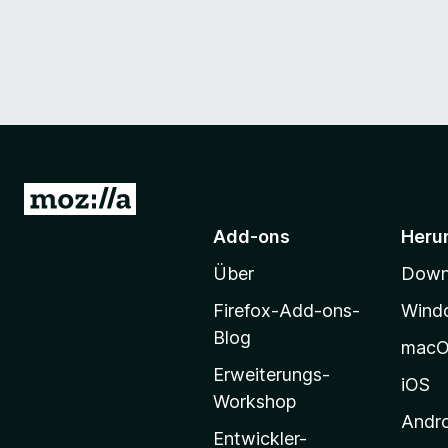
Z
u
Add-ons
Heru
r
Über
Downl
M
o
Firefox-Add-ons-
Wind
z
Blog
mac
i
Erweiterungs-
l
iOS
Workshop
l
Andr
a
Entwickler-