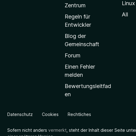
Linux
-
Zentrum
S
All
Regeln für
t
Entwickler
a
Blog der
r
Gemeinschaft
t
s
Forum
e
Einen Fehler
i
melden
t
Bewertungsleitfad
e
en
g
e
h
Datenschutz
Cookies
Rechtliches
e
n
Sofern nicht anders
vermerkt
, steht der Inhalt dieser Seite unt