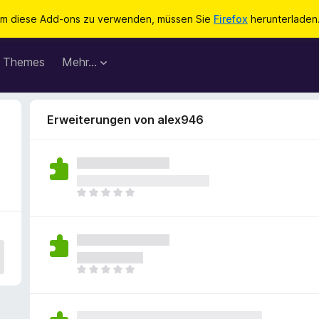
m diese Add-ons zu verwenden, müssen Sie
Firefox
herunterladen
Themes
Mehr…
Erweiterungen von alex946
E
s
l
i
e
g
E
e
s
n
l
n
i