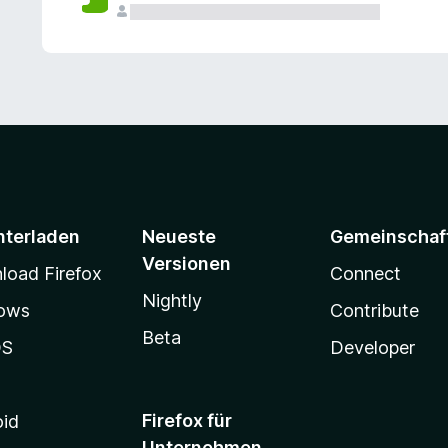
e
n
v
o
r
nterladen
Neueste
Gemeinschaf
Versionen
oad Firefox
Connect
Nightly
ows
Contribute
Beta
OS
Developer
Firefox für
oid
Unternehmen