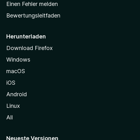
r
r
Einen Fehler melden
g
t
e
Bewertungsleitfaden
s
n
v
e
o
i
Herunterladen
r
t
Download Firefox
e
Windows
g
e
macOS
h
iOS
e
n
Android
Linux
All
Neueste Versionen