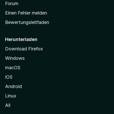
v
a
Forum
u
o
n
r
r
Einen Fehler melden
g
t
e
Bewertungsleitfaden
s
n
v
e
o
i
Herunterladen
r
t
Download Firefox
e
Windows
g
e
macOS
h
iOS
e
n
Android
Linux
All