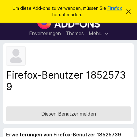
S
Anmelden
Um diese Add-ons zu verwenden, müssen Sie
Firefox
D
u
herunterladen.
i
A
c
e
d
s
h
e
d
Erweiterungen
Themes
Mehr…
e
n
-
H
n
i
o
n
n
w
e
s
i
f
s
Firefox-Benutzer 1852573
v
ü
e
9
r
r
w
d
e
e
r
f
n
e
F
Diesen Benutzer melden
n
i
r
Erweiterungen von Firefox-Benutzer 18525739
e