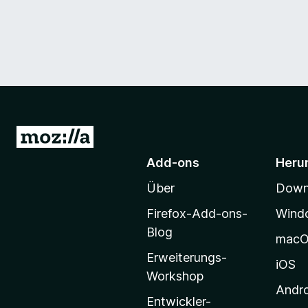
Z
u
Add-ons
Heru
r
Über
Downl
M
o
Firefox-Add-ons-
Wind
z
Blog
mac
i
Erweiterungs-
l
iOS
Workshop
l
Andr
a
Entwickler-