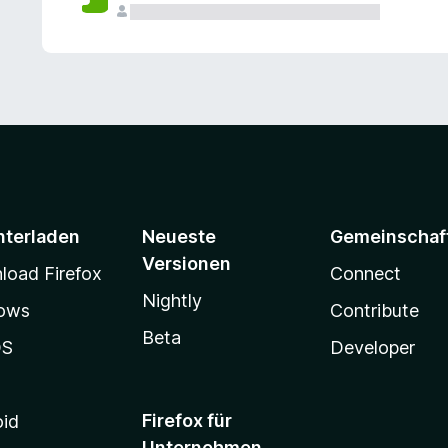
e
n
v
o
r
nterladen
Neueste
Gemeinschaf
Versionen
oad Firefox
Connect
Nightly
ows
Contribute
Beta
OS
Developer
Firefox für
oid
Unternehmen