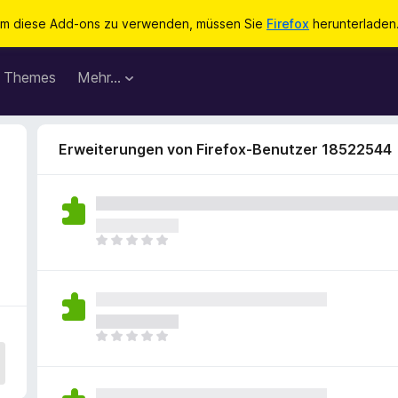
m diese Add-ons zu verwenden, müssen Sie
Firefox
herunterladen
Themes
Mehr…
Erweiterungen von Firefox-Benutzer 18522544
E
s
l
i
e
g
E
e
s
n
l
n
i