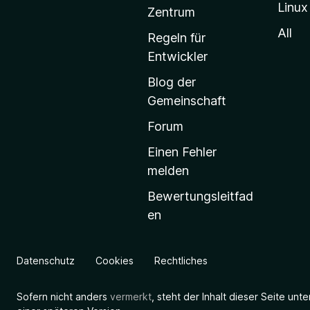
Linux
-
Zentrum
S
All
Regeln für
t
Entwickler
a
Blog der
r
Gemeinschaft
t
s
Forum
e
Einen Fehler
i
melden
t
Bewertungsleitfad
e
en
g
e
h
Datenschutz
Cookies
Rechtliches
e
n
Sofern nicht anders
vermerkt
, steht der Inhalt dieser Seite unt