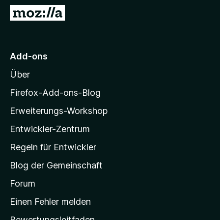
f
Z
o
u
x
r
-
M
Add-ons
B
o
r
Über
z
o
i
w
Firefox-Add-ons-Blog
s
l
Erweiterungs-Workshop
e
l
r
Entwickler-Zentrum
a
-
Regeln für Entwickler
S
Blog der Gemeinschaft
t
a
Forum
r
Einen Fehler melden
t
Bewertungsleitfaden