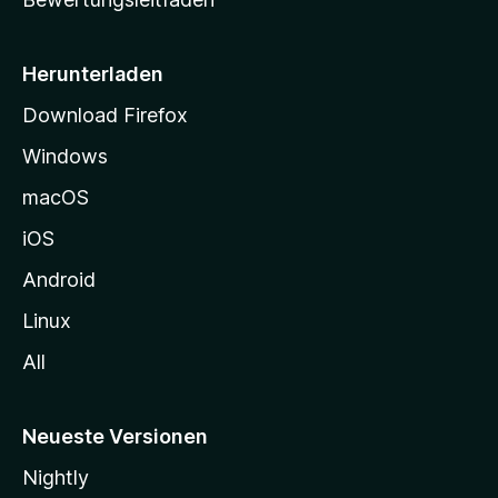
s
e
i
Herunterladen
t
Download Firefox
e
Windows
g
e
macOS
h
iOS
e
n
Android
Linux
All
Neueste Versionen
Nightly