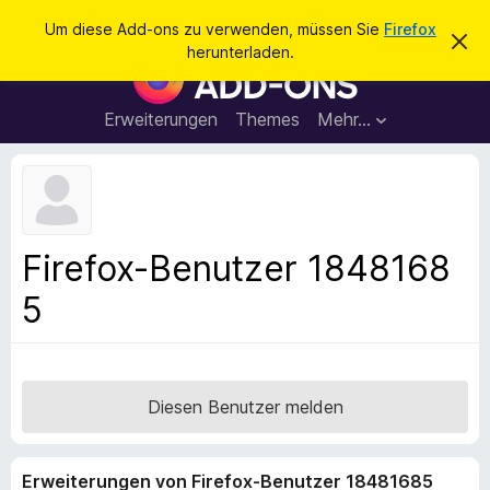
S
Anmelden
Um diese Add-ons zu verwenden, müssen Sie
Firefox
D
u
herunterladen.
i
A
c
e
d
s
h
e
d
Erweiterungen
Themes
Mehr…
e
n
-
H
n
i
o
n
n
w
e
s
i
f
s
Firefox-Benutzer 1848168
v
ü
e
5
r
r
w
d
e
e
r
f
n
e
F
Diesen Benutzer melden
n
i
r
Erweiterungen von Firefox-Benutzer 18481685
e