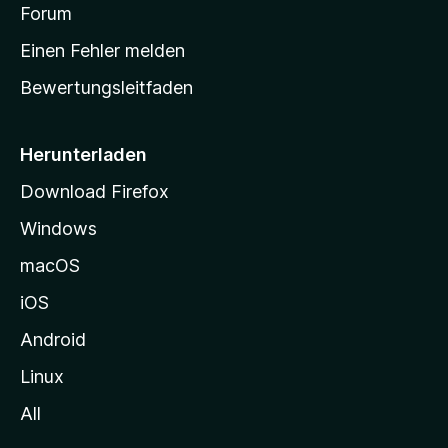
v
a
Forum
u
o
n
r
r
Einen Fehler melden
g
t
e
Bewertungsleitfaden
s
n
v
e
o
i
Herunterladen
r
t
Download Firefox
e
Windows
g
e
macOS
h
iOS
e
n
Android
Linux
All