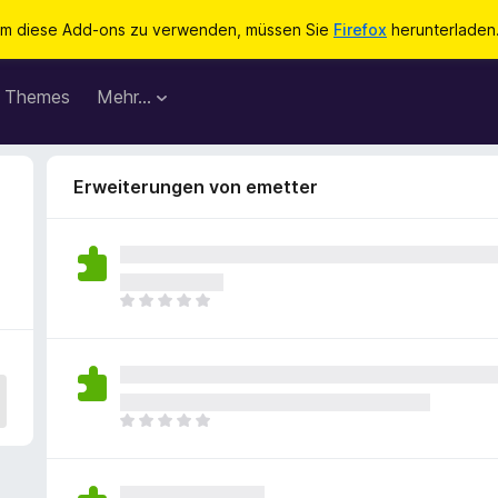
m diese Add-ons zu verwenden, müssen Sie
Firefox
herunterladen
Themes
Mehr…
Erweiterungen von emetter
E
s
l
i
e
g
E
e
s
n
l
n
i