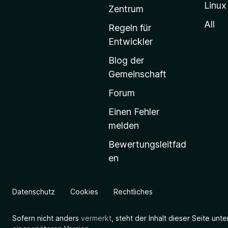
Linux
-
Zentrum
S
All
Regeln für
t
Entwickler
a
Blog der
r
Gemeinschaft
t
s
Forum
e
Einen Fehler
i
melden
t
Bewertungsleitfad
e
en
g
e
h
Datenschutz
Cookies
Rechtliches
e
n
Sofern nicht anders
vermerkt
, steht der Inhalt dieser Seite unt