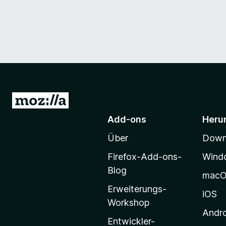
Z
u
Add-ons
Heru
r
Über
Downl
M
o
Firefox-Add-ons-
Wind
z
Blog
mac
i
Erweiterungs-
l
iOS
Workshop
l
Andr
a
Entwickler-