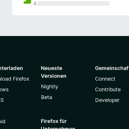
e
n
v
o
r
nterladen
Neueste
Gemeinschaf
Versionen
oad Firefox
Connect
Nightly
ows
Contribute
Beta
OS
Developer
Firefox für
oid
Unternehmen