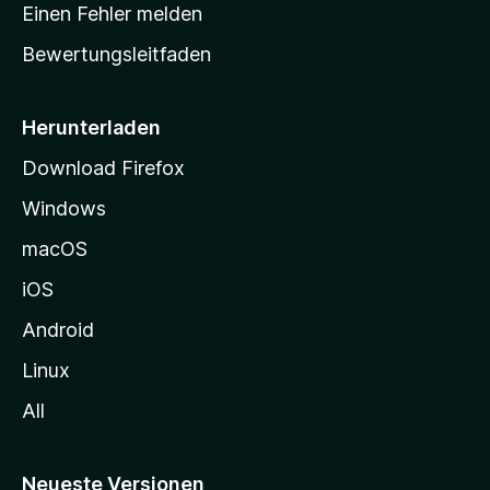
r
r
Einen Fehler melden
g
t
e
Bewertungsleitfaden
s
n
v
e
o
i
Herunterladen
r
t
Download Firefox
e
Windows
g
e
macOS
h
iOS
e
n
Android
Linux
All
Neueste Versionen