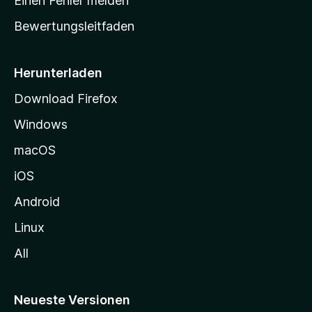
Einen Fehler melden
t
Bewertungsleitfaden
s
e
i
Herunterladen
t
Download Firefox
e
Windows
g
e
macOS
h
iOS
e
n
Android
Linux
All
Neueste Versionen