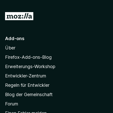
f
o
Z
x
u
-
r
B
r
M
Add-ons
o
o
w
Über
z
s
i
Firefox-Add-ons-Blog
e
l
r
Erweiterungs-Workshop
l
Entwickler-Zentrum
a
-
Regeln für Entwickler
S
Blog der Gemeinschaft
t
a
Forum
r