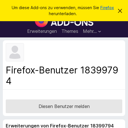
S
Anmelden
Um diese Add-ons zu verwenden, müssen Sie
Firefox
D
u
herunterladen.
i
A
c
e
d
s
h
e
d
Erweiterungen
Themes
Mehr…
e
n
-
H
n
i
o
n
n
w
e
s
i
f
s
Firefox-Benutzer 1839979
v
ü
e
4
r
r
w
d
e
e
r
f
n
e
F
Diesen Benutzer melden
n
i
r
Erweiterungen von Firefox-Benutzer 18399794
e