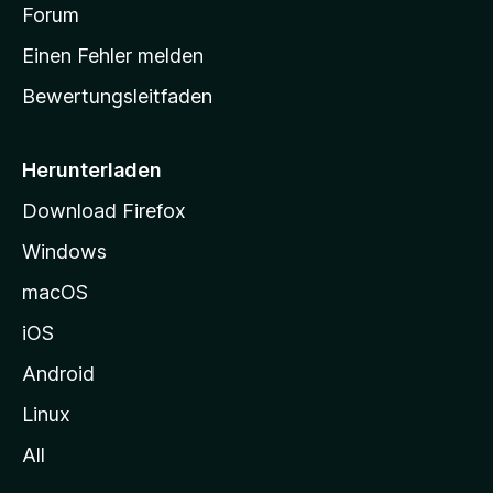
v
a
Forum
u
o
n
r
r
Einen Fehler melden
g
t
e
Bewertungsleitfaden
s
n
v
e
o
i
Herunterladen
r
t
Download Firefox
e
Windows
g
e
macOS
h
iOS
e
n
Android
Linux
All