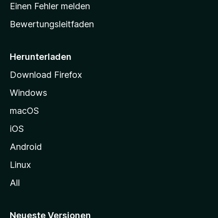
r
r
Einen Fehler melden
g
t
e
Bewertungsleitfaden
s
n
v
e
o
i
Herunterladen
r
t
Download Firefox
e
Windows
g
e
macOS
h
iOS
e
n
Android
Linux
All
Neueste Versionen