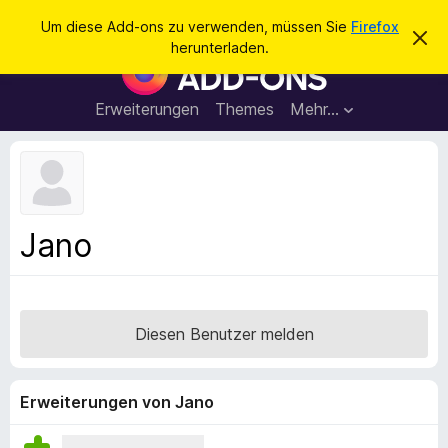
S
Anmelden
Um diese Add-ons zu verwenden, müssen Sie
Firefox
D
u
herunterladen.
i
A
c
e
d
s
h
e
d
Erweiterungen
Themes
Mehr…
e
n
-
H
n
i
o
n
n
w
e
s
i
f
s
Jano
v
ü
e
r
r
w
d
e
e
r
Diesen Benutzer melden
f
n
e
F
n
i
Erweiterungen von Jano
r
e