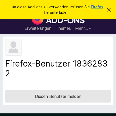
S
Anmelden
Um diese Add-ons zu verwenden, müssen Sie
Firefox
D
u
herunterladen.
i
A
c
e
d
s
h
e
d
Erweiterungen
Themes
Mehr…
e
n
-
H
n
i
o
n
n
w
e
s
i
f
s
Firefox-Benutzer 1836283
v
ü
e
2
r
r
w
d
e
e
r
f
n
e
F
Diesen Benutzer melden
n
i
r
e