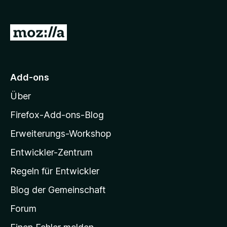
f
o
Z
x
u
-
r
B
r
M
Add-ons
o
o
w
Über
z
s
i
Firefox-Add-ons-Blog
e
l
r
Erweiterungs-Workshop
l
Entwickler-Zentrum
a
-
Regeln für Entwickler
S
Blog der Gemeinschaft
t
a
Forum
r