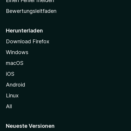
Einen Fehler melden
t
Bewertungsleitfaden
s
e
i
Herunterladen
t
Download Firefox
e
Windows
g
e
macOS
h
iOS
e
n
Android
Linux
All
Neueste Versionen