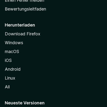
Einen Fehler melden
t
Bewertungsleitfaden
s
e
i
Herunterladen
t
Download Firefox
e
Windows
g
e
macOS
h
iOS
e
n
Android
Linux
All
Neueste Versionen