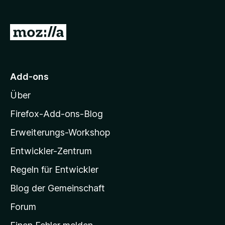
f
o
Z
x
u
-
r
B
r
M
Add-ons
o
o
w
Über
z
s
i
Firefox-Add-ons-Blog
e
l
r
Erweiterungs-Workshop
l
Entwickler-Zentrum
a
-
Regeln für Entwickler
S
Blog der Gemeinschaft
t
a
Forum
r