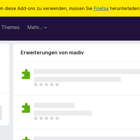
m diese Add-ons zu verwenden, müssen Sie
Firefox
herunterladen
Themes
Mehr…
Erweiterungen von madiv
E
s
l
i
e
g
E
e
s
n
l
n
i