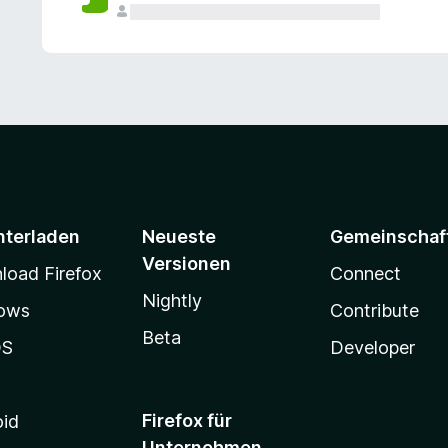
e
n
v
o
r
nterladen
Neueste
Gemeinschaf
Versionen
oad Firefox
Connect
Nightly
ows
Contribute
Beta
OS
Developer
Firefox für
oid
Unternehmen