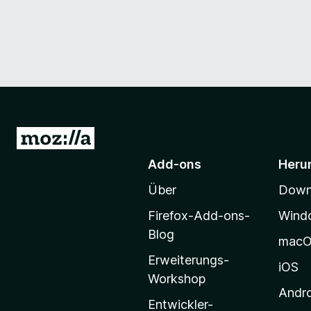
Z
u
Add-ons
Heru
r
Über
Downl
M
o
Firefox-Add-ons-
Wind
z
Blog
mac
i
Erweiterungs-
l
iOS
Workshop
l
Andr
a
Entwickler-