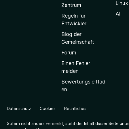
Linux
-
Zentrum
S
All
Regeln für
t
Entwickler
a
Blog der
r
Gemeinschaft
t
s
Forum
e
Einen Fehler
i
melden
t
Bewertungsleitfad
e
en
g
e
h
Datenschutz
Cookies
Rechtliches
e
n
Sofern nicht anders
vermerkt
, steht der Inhalt dieser Seite unt