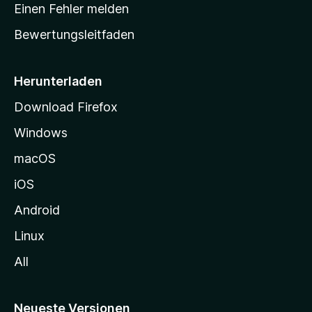
r
r
Einen Fehler melden
g
t
e
Bewertungsleitfaden
s
n
v
e
o
i
Herunterladen
r
t
Download Firefox
e
Windows
g
e
macOS
h
iOS
e
n
Android
Linux
All
Neueste Versionen