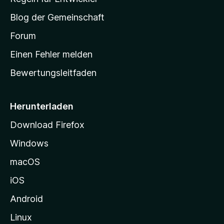
e
S
e
r
Blog der Gemeinschaft
n
t
t
v
a
Forum
u
o
n
r
r
Einen Fehler melden
g
t
e
Bewertungsleitfaden
s
n
v
e
o
i
Herunterladen
r
t
Download Firefox
e
Windows
g
e
macOS
h
iOS
e
n
Android
Linux