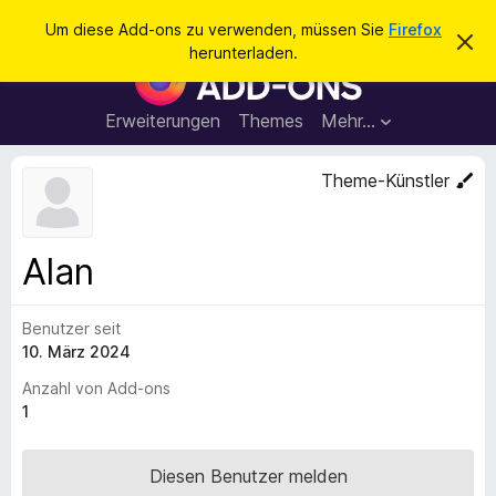
S
Anmelden
Um diese Add-ons zu verwenden, müssen Sie
Firefox
D
u
herunterladen.
i
A
c
e
d
s
h
e
d
Erweiterungen
Themes
Mehr…
e
n
-
H
n
i
o
Theme-Künstler
n
n
w
e
s
i
f
s
Alan
v
ü
e
r
r
w
Benutzer seit
d
e
10. März 2024
e
r
f
n
Anzahl von Add-ons
e
F
1
n
i
r
Diesen Benutzer melden
e