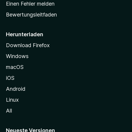
r
r
Einen Fehler melden
g
t
e
Bewertungsleitfaden
s
n
v
e
o
i
Herunterladen
r
t
Download Firefox
e
Windows
g
e
macOS
h
iOS
e
n
Android
Linux
All
Neueste Versionen