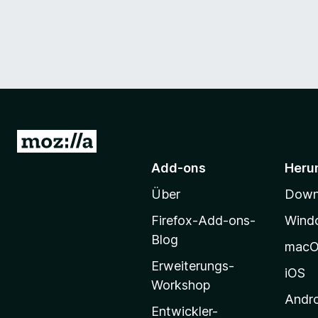
Z
u
Add-ons
Heru
r
Über
Downl
M
o
Firefox-Add-ons-
Wind
z
Blog
mac
i
Erweiterungs-
l
iOS
Workshop
l
Andr
a
Entwickler-