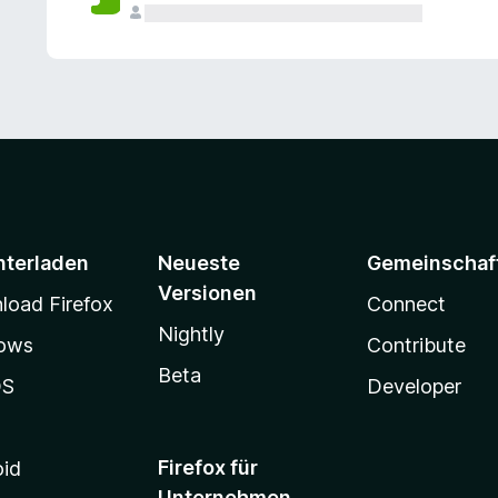
e
n
v
o
r
nterladen
Neueste
Gemeinschaf
Versionen
oad Firefox
Connect
Nightly
ows
Contribute
Beta
OS
Developer
Firefox für
oid
Unternehmen