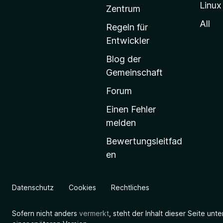
Linux
-
Zentrum
S
All
Regeln für
t
Entwickler
a
Blog der
r
Gemeinschaft
t
s
Forum
e
Einen Fehler
i
melden
t
Bewertungsleitfad
e
en
g
e
h
Datenschutz
Cookies
Rechtliches
e
n
Sofern nicht anders
vermerkt
, steht der Inhalt dieser Seite unt