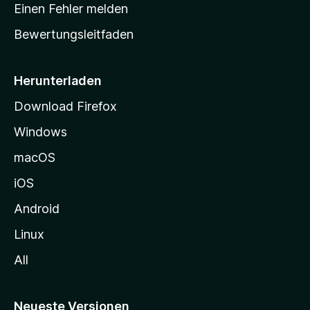
r
r
Einen Fehler melden
g
t
e
Bewertungsleitfaden
s
n
v
e
o
i
Herunterladen
r
t
Download Firefox
e
Windows
g
e
macOS
h
iOS
e
n
Android
Linux
All
Neueste Versionen