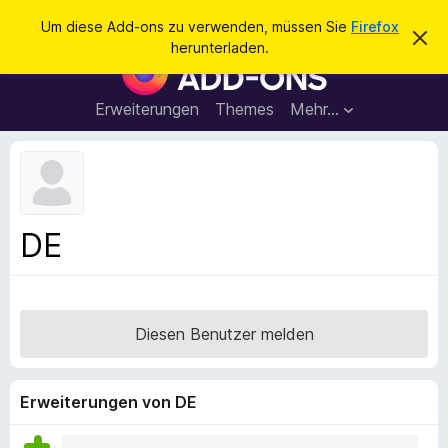
S
Anmelden
Um diese Add-ons zu verwenden, müssen Sie
Firefox
D
u
herunterladen.
i
A
c
e
d
s
h
e
d
Erweiterungen
Themes
Mehr…
e
n
-
H
n
i
o
n
n
w
e
s
i
f
s
DE
v
ü
e
r
r
w
d
e
e
r
Diesen Benutzer melden
f
n
e
F
n
i
Erweiterungen von DE
r
e