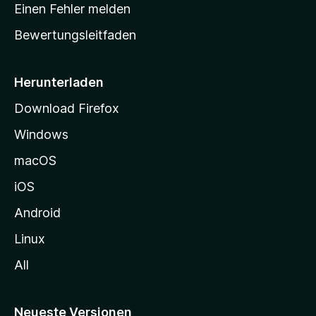
r
r
Einen Fehler melden
g
t
e
Bewertungsleitfaden
s
n
v
e
o
i
Herunterladen
r
t
Download Firefox
e
Windows
g
e
macOS
h
iOS
e
n
Android
Linux
All
Neueste Versionen