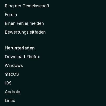
S
e
r
Blog der Gemeinschaft
n
t
t
v
a
Forum
u
o
n
r
r
Einen Fehler melden
g
t
e
Bewertungsleitfaden
s
n
v
e
o
i
Herunterladen
r
t
Download Firefox
e
Windows
g
e
macOS
h
iOS
e
n
Android
Linux