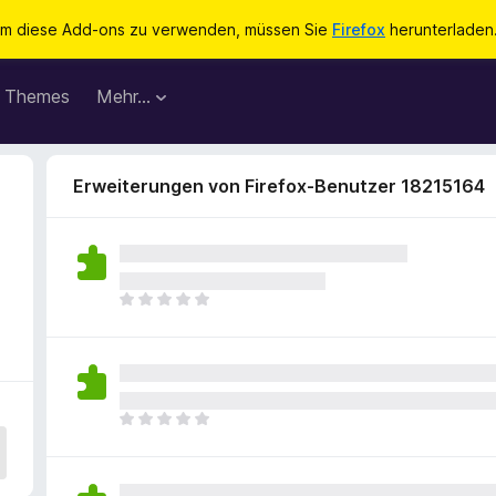
m diese Add-ons zu verwenden, müssen Sie
Firefox
herunterladen
Themes
Mehr…
Erweiterungen von Firefox-Benutzer 18215164
E
s
l
i
e
g
E
e
s
n
l
n
i