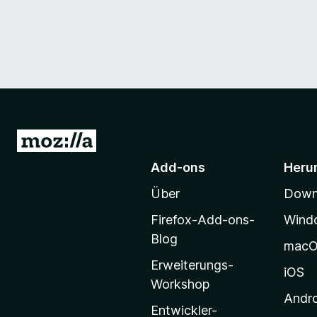
Z
u
Add-ons
Heru
r
Über
Downl
M
o
Firefox-Add-ons-
Wind
z
Blog
mac
i
Erweiterungs-
l
iOS
Workshop
l
Andr
a
Entwickler-