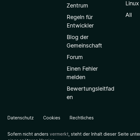
Linux
-
Zentrum
S
All
Regeln für
t
Entwickler
a
Blog der
r
Gemeinschaft
t
s
Forum
e
Einen Fehler
i
melden
t
Bewertungsleitfad
e
en
g
e
h
Datenschutz
Cookies
Rechtliches
e
n
Sofern nicht anders
vermerkt
, steht der Inhalt dieser Seite unt