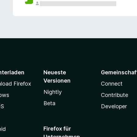
e
n
v
o
r
nterladen
Neueste
Gemeinschaf
Versionen
oad Firefox
Connect
Nightly
ows
Contribute
Beta
OS
Developer
Firefox für
oid
Unternehmen