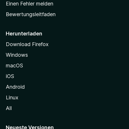
r
r
Einen Fehler melden
g
t
e
Bewertungsleitfaden
s
n
v
e
o
i
Herunterladen
r
t
Download Firefox
e
Windows
g
e
macOS
h
iOS
e
n
Android
Linux
All
Neueste Versionen