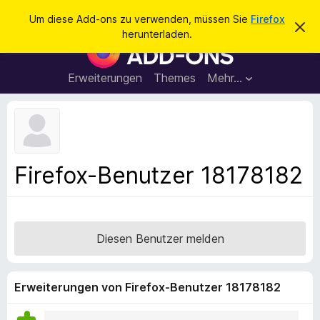
S
Anmelden
Um diese Add-ons zu verwenden, müssen Sie
Firefox
D
u
herunterladen.
i
A
c
e
d
s
h
e
d
Erweiterungen
Themes
Mehr…
e
n
-
H
n
i
o
n
n
w
e
s
i
f
s
Firefox-Benutzer 18178182
v
ü
e
r
r
w
d
e
e
r
Diesen Benutzer melden
f
n
e
F
n
i
Erweiterungen von Firefox-Benutzer 18178182
r
e