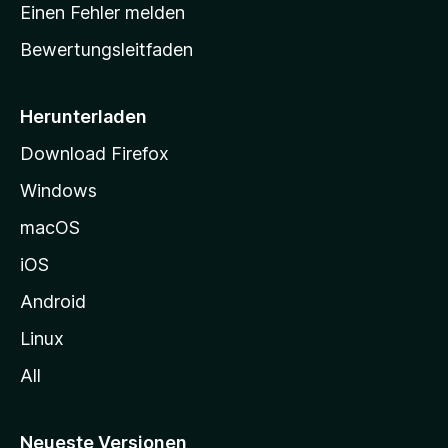
r
r
Einen Fehler melden
g
t
e
Bewertungsleitfaden
s
n
v
e
o
i
Herunterladen
r
t
Download Firefox
e
Windows
g
e
macOS
h
iOS
e
n
Android
Linux
All
Neueste Versionen