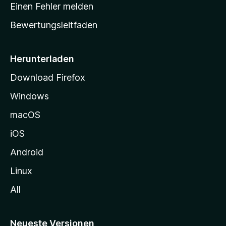
r
r
Einen Fehler melden
g
t
e
Bewertungsleitfaden
s
n
v
e
o
i
Herunterladen
r
t
Download Firefox
e
Windows
g
e
macOS
h
iOS
e
n
Android
Linux
All
Neueste Versionen