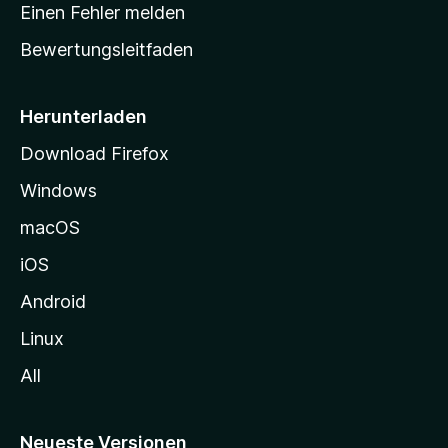
r
r
Einen Fehler melden
g
t
e
Bewertungsleitfaden
s
n
v
e
o
i
Herunterladen
r
t
Download Firefox
e
Windows
g
e
macOS
h
iOS
e
n
Android
Linux
All
Neueste Versionen