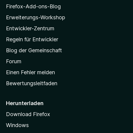
i
Firefox-Add-ons-Blog
i
n
l
Erweiterungs-Workshop
e
l
B
Entwickler-Zentrum
a
e
-
w
Regeln für Entwickler
e
S
r
Blog der Gemeinschaft
t
t
a
Forum
u
n
r
Einen Fehler melden
g
t
e
Bewertungsleitfaden
s
n
e
v
o
i
Herunterladen
r
t
Download Firefox
e
Windows
g