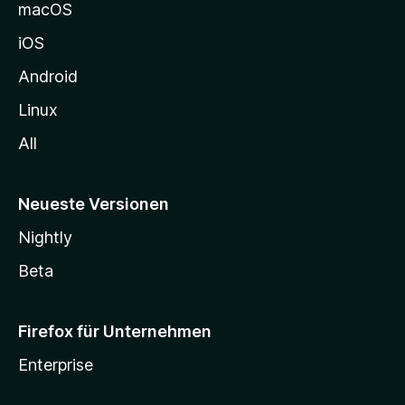
e
macOS
h
iOS
e
n
Android
Linux
All
Neueste Versionen
Nightly
Beta
Firefox für Unternehmen
Enterprise