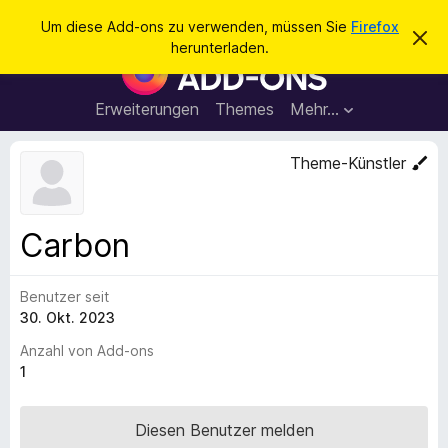
S
Anmelden
Um diese Add-ons zu verwenden, müssen Sie
Firefox
D
u
herunterladen.
i
A
c
e
d
s
h
e
d
Erweiterungen
Themes
Mehr…
e
n
-
H
n
i
o
Theme-Künstler
n
n
w
e
s
i
f
s
Carbon
v
ü
e
r
r
w
Benutzer seit
d
e
30. Okt. 2023
e
r
f
n
Anzahl von Add-ons
e
F
1
n
i
r
Diesen Benutzer melden
e