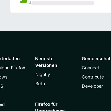
e
n
v
o
r
nterladen
Neueste
Gemeinschaf
Versionen
oad Firefox
Connect
Nightly
ows
Contribute
Beta
OS
Developer
Firefox für
oid
Unternehmen