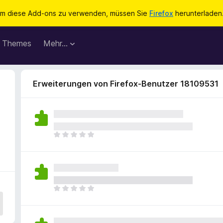
m diese Add-ons zu verwenden, müssen Sie
Firefox
herunterladen
Themes
Mehr…
Erweiterungen von Firefox-Benutzer 18109531
E
s
l
i
e
g
E
e
s
n
l
n
i