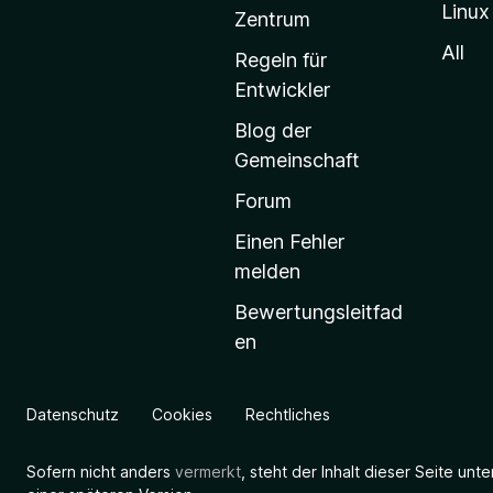
Linux
-
Zentrum
S
All
Regeln für
t
Entwickler
a
Blog der
r
Gemeinschaft
t
s
Forum
e
Einen Fehler
i
melden
t
Bewertungsleitfad
e
en
g
e
h
Datenschutz
Cookies
Rechtliches
e
n
Sofern nicht anders
vermerkt
, steht der Inhalt dieser Seite unt