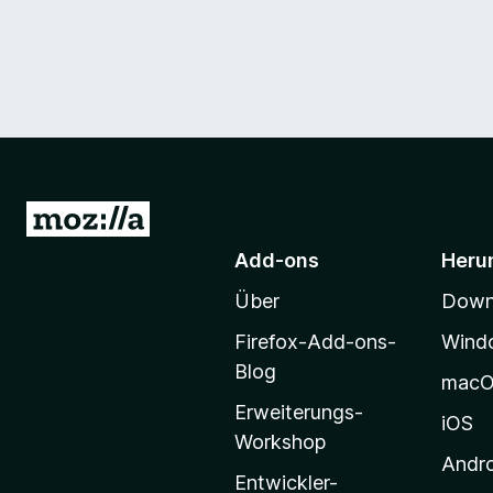
Z
u
Add-ons
Heru
r
Über
Downl
M
o
Firefox-Add-ons-
Wind
z
Blog
mac
i
Erweiterungs-
l
iOS
Workshop
l
Andr
a
Entwickler-