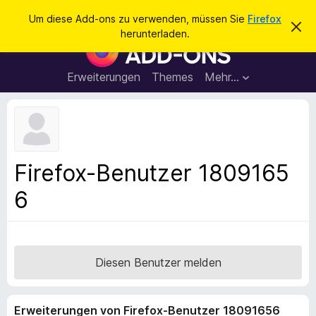
S
Anmelden
Um diese Add-ons zu verwenden, müssen Sie
Firefox
D
u
herunterladen.
i
A
c
e
d
s
h
e
d
Erweiterungen
Themes
Mehr…
e
n
-
H
n
i
o
n
n
w
e
s
i
f
s
Firefox-Benutzer 1809165
v
ü
e
6
r
r
w
d
e
e
r
f
n
e
F
Diesen Benutzer melden
n
i
r
Erweiterungen von Firefox-Benutzer 18091656
e