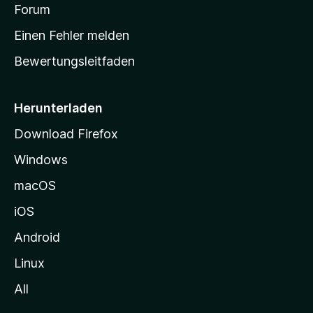
v
a
Forum
u
o
n
r
r
Einen Fehler melden
g
t
e
Bewertungsleitfaden
s
n
v
e
o
i
Herunterladen
r
t
Download Firefox
e
Windows
g
e
macOS
h
iOS
e
n
Android
Linux
All