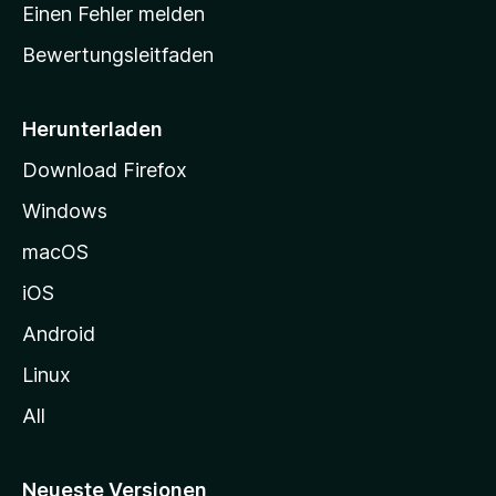
r
r
Einen Fehler melden
g
t
e
Bewertungsleitfaden
s
n
v
e
o
i
Herunterladen
r
t
Download Firefox
e
Windows
g
e
macOS
h
iOS
e
n
Android
Linux
All
Neueste Versionen