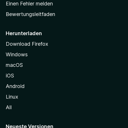
r
r
Einen Fehler melden
g
t
e
Bewertungsleitfaden
s
n
v
e
o
i
Herunterladen
r
t
Download Firefox
e
Windows
g
e
macOS
h
iOS
e
n
Android
Linux
All
Neueste Versionen