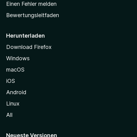
r
r
Einen Fehler melden
g
t
e
Bewertungsleitfaden
s
n
v
e
o
i
Herunterladen
r
t
Download Firefox
e
Windows
g
e
macOS
h
iOS
e
n
Android
Linux
All
Neueste Versionen