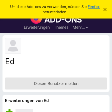
S
Anmelden
Um diese Add-ons zu verwenden, müssen Sie
Firefox
D
u
herunterladen.
i
A
c
e
d
s
h
e
d
Erweiterungen
Themes
Mehr…
e
n
-
H
n
i
o
n
n
w
e
s
i
f
s
Ed
v
ü
e
r
r
w
d
e
e
r
Diesen Benutzer melden
f
n
e
F
n
i
Erweiterungen von Ed
r
e