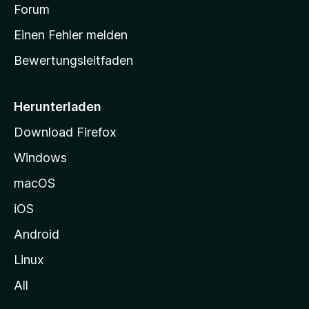
v
a
Forum
u
o
n
r
r
Einen Fehler melden
g
t
e
Bewertungsleitfaden
s
n
v
e
o
i
Herunterladen
r
t
Download Firefox
e
Windows
g
e
macOS
h
iOS
e
n
Android
Linux
All