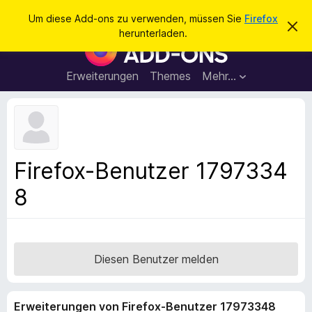
S
Anmelden
Um diese Add-ons zu verwenden, müssen Sie
Firefox
D
u
herunterladen.
i
A
c
e
d
s
h
e
d
Erweiterungen
Themes
Mehr…
e
n
-
H
n
i
o
n
n
w
e
s
i
f
s
Firefox-Benutzer 1797334
v
ü
e
8
r
r
w
d
e
e
r
f
n
e
F
Diesen Benutzer melden
n
i
r
Erweiterungen von Firefox-Benutzer 17973348
e