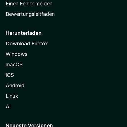
r
r
Einen Fehler melden
g
t
e
Bewertungsleitfaden
s
n
v
e
o
i
Herunterladen
r
t
Download Firefox
e
Windows
g
e
macOS
h
iOS
e
n
Android
Linux
All
Neueste Versionen