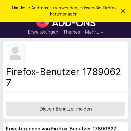
S
Anmelden
Um diese Add-ons zu verwenden, müssen Sie
Firefox
D
u
herunterladen.
i
A
c
e
d
s
h
e
d
Erweiterungen
Themes
Mehr…
e
n
-
H
n
i
o
n
n
w
e
s
i
f
s
Firefox-Benutzer 1789062
v
ü
e
7
r
r
w
d
e
e
r
f
n
e
F
Diesen Benutzer melden
n
i
r
Erweiterungen von Firefox-Benutzer 17890627
e