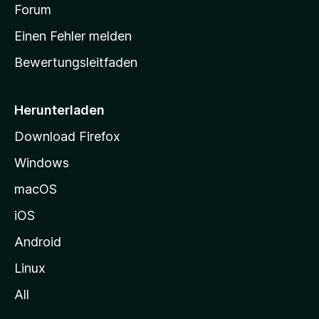
v
a
Forum
u
o
n
r
r
Einen Fehler melden
g
t
e
Bewertungsleitfaden
s
n
v
e
o
i
Herunterladen
r
t
Download Firefox
e
Windows
g
e
macOS
h
iOS
e
n
Android
Linux
All