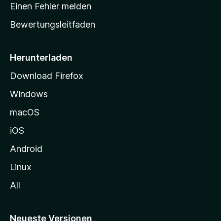
r
r
Einen Fehler melden
g
t
e
Bewertungsleitfaden
s
n
v
e
o
i
Herunterladen
r
t
Download Firefox
e
Windows
g
e
macOS
h
iOS
e
n
Android
Linux
All
Neueste Versionen