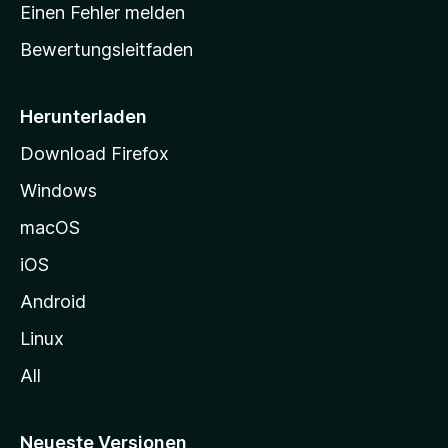
r
r
Einen Fehler melden
g
t
e
Bewertungsleitfaden
s
n
v
e
o
i
Herunterladen
r
t
Download Firefox
e
Windows
g
e
macOS
h
iOS
e
n
Android
Linux
All
Neueste Versionen